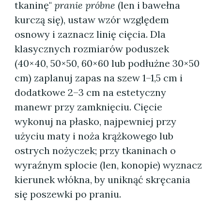
tkaninę"
pranie próbne
(len i bawełna
kurczą się), ustaw wzór względem
osnowy i zaznacz linię cięcia. Dla
klasycznych rozmiarów poduszek
(40×40, 50×50, 60×60 lub podłużne 30×50
cm) zaplanuj zapas na szew 1–1,5 cm i
dodatkowe 2–3 cm na estetyczny
manewr przy zamknięciu. Cięcie
wykonuj na płasko, najpewniej przy
użyciu maty i noża krążkowego lub
ostrych nożyczek; przy tkaninach o
wyraźnym splocie (len, konopie) wyznacz
kierunek włókna, by uniknąć skręcania
się poszewki po praniu.