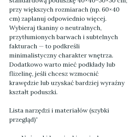
standardową poduszkę 40×40–50×50 cm;
przy większych rozmiarach (np. 60×40
cm) zaplanuj odpowiednio więcej.
Wybieraj tkaniny o neutralnych,
przytłumionych barwach i subtelnych
fakturach — to podkreśli
minimalistyczny charakter wnętrza.
Dodatkowo warto mieć podkłady lub
flizelinę, jeśli chcesz wzmocnić
krawędzie lub uzyskać bardziej wyraźny
kształt poduszki.
Lista narzędzi i materiałów (szybki
przegląd)"