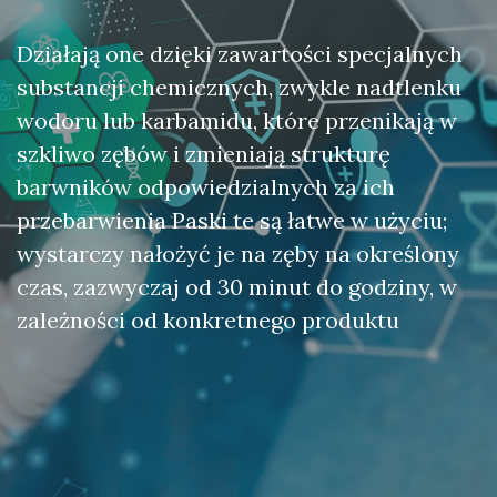
Działają one dzięki zawartości specjalnych
substancji chemicznych, zwykle nadtlenku
wodoru lub karbamidu, które przenikają w
szkliwo zębów i zmieniają strukturę
barwników odpowiedzialnych za ich
przebarwienia Paski te są łatwe w użyciu;
wystarczy nałożyć je na zęby na określony
czas, zazwyczaj od 30 minut do godziny, w
zależności od konkretnego produktu